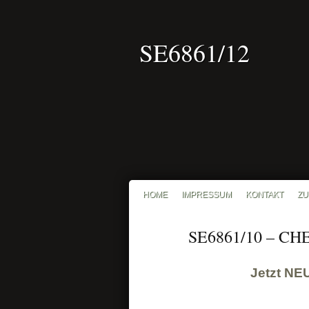
SE6861/12
HOME
IMPRESSUM
KONTAKT
ZU
SE6861/10 – C
15
OKT
Jetzt NE